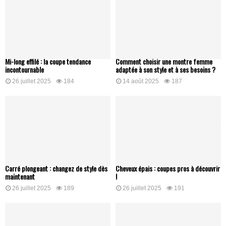
Mi-long effilé : la coupe tendance
Comment choisir une montre femme
incontournable
adaptée à son style et à ses besoins ?
26 juillet 2025
184
14 août 2025
187
Carré plongeant : changez de style dès
Cheveux épais : coupes pros à découvrir
maintenant
!
26 juillet 2025
189
26 juillet 2025
191