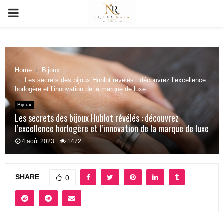
PRIMARY
MENU
Home
Bijoux
Les secrets des bijoux Hublot révélés : découvrez l’excellence
horlogère et l’innovation de la marque de luxe
Bijoux
Les secrets des bijoux Hublot révélés : découvrez
l’excellence horlogère et l’innovation de la marque de luxe
4 août 2023
1472
SHARE
0