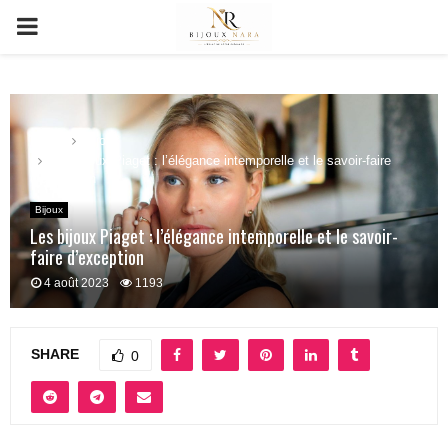
PRIMARY
MENU
Home
Bijoux
Les bijoux Piaget : l’élégance intemporelle et le savoir-faire
d’exception
Bijoux
Les bijoux Piaget : l’élégance intemporelle et le savoir-
faire d’exception
4 août 2023
1193
SHARE
0