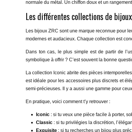
normale du métal. Un chiffon doux et un rangement 
Les différentes collections de bijou
Les bijoux ZRC sont une marque reconnue pour leur 
modernes et audacieux. Chaque collection est conçu
Dans ton cas, le plus simple est de partir de l’u
symbolique à offrir ? C’est souvent la bonne quest
La collection Iconic abrite des pièces intemporelle
est idéale pour les accessoires plus discrets et él
semi-précieuses. Il y a aussi une gamme pour ceux
En pratique, voici comment t’y retrouver :
Iconic
: si tu veux une pièce facile à porter, so
Classic
: si tu privilégies la discrétion, l’élég
Exquisite
: si tu recherches un bijou plus pré