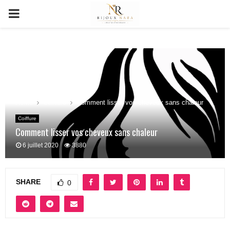
PRIMARY
MENU
Home
Coiffure
Comment lisser vos cheveux sans chaleur
Coiffure
Comment lisser vos cheveux sans chaleur
6 juillet 2020
3880
SHARE
0