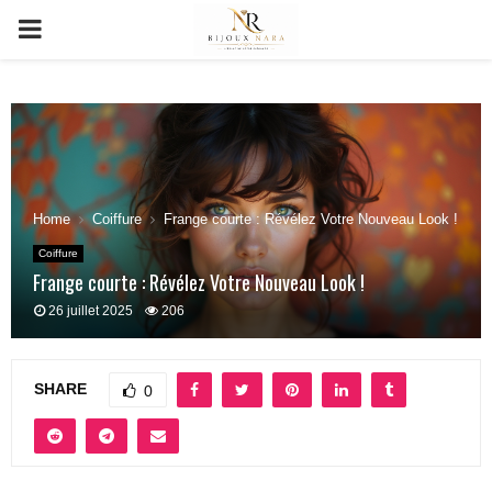
PRIMARY
MENU
Home
Coiffure
Frange courte : Révélez Votre Nouveau Look !
Coiffure
Frange courte : Révélez Votre Nouveau Look !
26 juillet 2025
206
SHARE
0