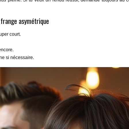
 frange asymétrique
per court.
encore.
ne si nécessaire.