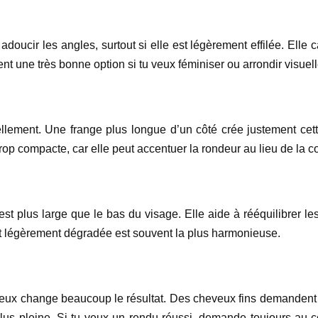
adoucir les angles, surtout si elle est légèrement effilée. Elle 
nt une très bonne option si tu veux féminiser ou arrondir visuell
uellement. Une frange plus longue d’un côté crée justement cette
trop compacte, car elle peut accentuer la rondeur au lieu de la co
st plus large que le bas du visage. Elle aide à rééquilibrer les 
t légèrement dégradée est souvent la plus harmonieuse.
eux change beaucoup le résultat. Des cheveux fins demandent un
s pleine. Si tu veux un rendu réussi, demande toujours au coiff